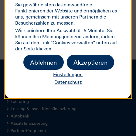
Ich stimme zu, dass meine persönlichen Daten
Sie gewährleisten das einwandfreie
verwendet werden, um ein neues Passwort zu erhalten. Es
Funktionieren der Website und ermöglichen es
findet keine andere Verarbeitung meiner Daten statt.
*
uns, gemeinsam mit unseren Partnern die
Besucherzahlen zu messen.
Wir speichern Ihre Auswahl für 6 Monate. Sie
Abbrechen
Bestätigen
können Ihre Meinung jederzeit ändern, indem
Sie auf den Link "Cookies verwalten" unten auf
der Seite klicken.
Ablehnen
Akzeptieren
Einstellungen
Datenschutz
Unsere Angebote
Factoring
Leasing & Investitionsfinanzierung
Autobank
Absatzfinanzierung
Partner-Programm