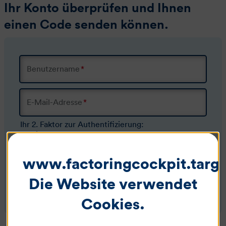
Ihr Konto überprüfen und Ihnen
einen Code senden können.
Benutzername
*
E-Mail-Adresse
*
Ihr 2. Faktor zur Authentifizierung:
Mobiltelefonnummer oder Festnetznummer
www.factoringcockpit.targo
Die Website verwendet
Cookies.